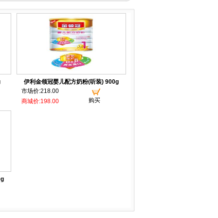
g
伊利金领冠婴儿配方奶粉(听装) 900g
市场价:218.00
购买
商城价:198.00
g