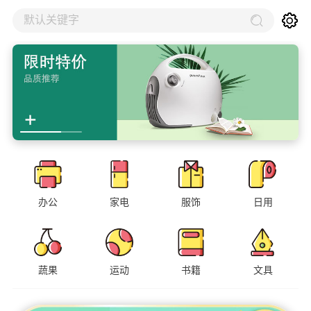
默认关键字
办公
家电
服饰
日用
蔬果
运动
书籍
文具