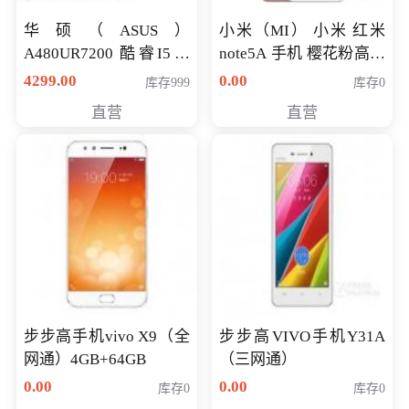
华硕（ASUS）
小米（MI） 小米 红米
A480UR7200 酷睿I5超
note5A 手机 樱花粉高配
薄学生办公游戏独显笔
版 全网通(3G+32G)
4299.00
0.00
库存999
库存0
记本电脑 金色 I5-7200
直营
直营
NV930-2G独
步步高手机vivo X9（全
步步高VIVO手机Y31A
网通）4GB+64GB
（三网通）
0.00
0.00
库存0
库存0