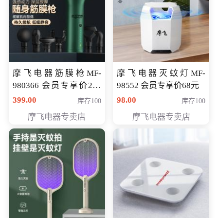
摩飞电器筋膜枪MF-
摩飞电器灭蚊灯MF-
980366 会员专享价299
98552 会员专享价68元
元
399.00
98.00
库存100
库存100
摩飞电器专卖店
摩飞电器专卖店