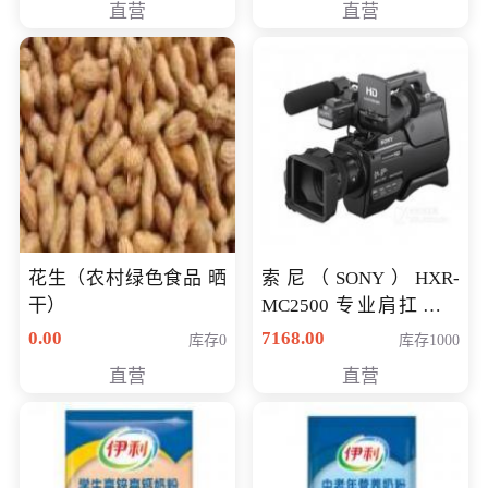
直营
直营
花生（农村绿色食品 晒
索尼（SONY）HXR-
干）
MC2500 专业肩扛式存
储卡全高清摄录一体机
0.00
7168.00
库存0
库存1000
婚庆 直播 团拜会 专业高
直营
直营
清入门级摄像机