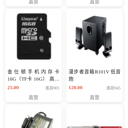
直营
直营
金仕顿手机内存卡
漫步者音箱R101V 低音
16G（TF卡 16G） 高速
炮
卡 CLASS 10
25.00
128.00
库存905
库存945
直营
直营