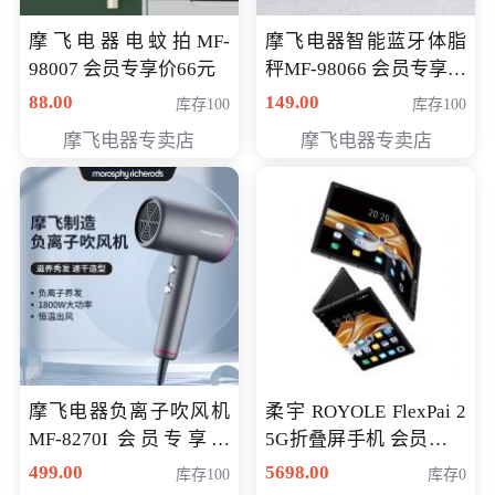
摩飞电器电蚊拍MF-
摩飞电器智能蓝牙体脂
98007 会员专享价66元
秤MF-98066 会员专享价
98元
88.00
149.00
库存100
库存100
摩飞电器专卖店
摩飞电器专卖店
摩飞电器负离子吹风机
柔宇 ROYOLE FlexPai 2
MF-8270I 会员专享价
5G折叠屏手机 会员专享
369元
购买价格 4998元
499.00
5698.00
库存100
库存0