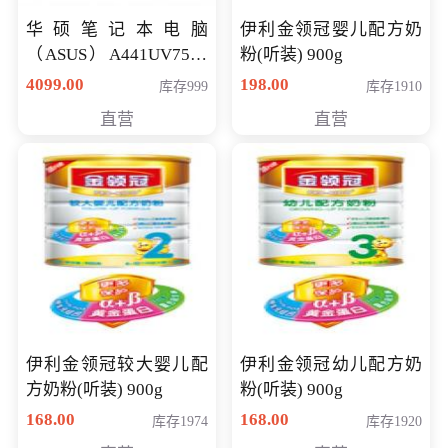
华硕笔记本电脑
伊利金领冠婴儿配方奶
（ASUS）A441UV7500
粉(听装) 900g
顽石（7代i7-7500U 4G
4099.00
198.00
库存999
库存1910
500G GT920MX 独显）
直营
直营
14英寸
伊利金领冠较大婴儿配
伊利金领冠幼儿配方奶
方奶粉(听装) 900g
粉(听装) 900g
168.00
168.00
库存1974
库存1920