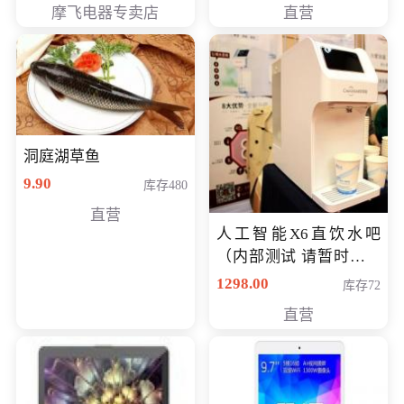
摩飞电器专卖店
直营
洞庭湖草鱼
9.90
库存480
直营
人工智能X6直饮水吧
（内部测试 请暂时不要
购买）
1298.00
库存72
直营