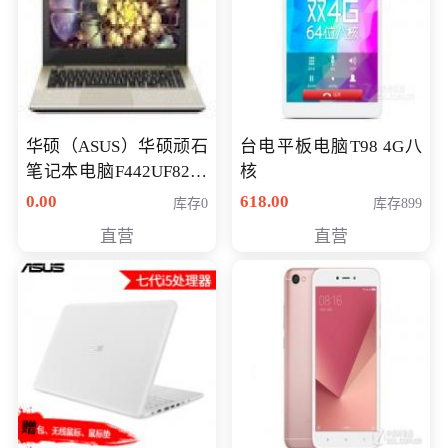
华硕（ASUS）华硕顽石
台电平板电脑T98 4G八
笔记本电脑F442UF8250
核
八代独显轻薄办公商务
0.00
618.00
库存0
库存899
游戏笔记本 火爆推荐
直营
直营