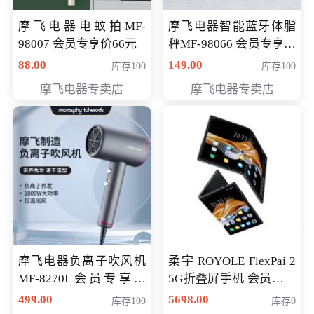
摩飞电器电蚊拍MF-
摩飞电器智能蓝牙体脂
98007 会员专享价66元
秤MF-98066 会员专享价
98元
88.00
149.00
库存100
库存100
摩飞电器专卖店
摩飞电器专卖店
摩飞电器负离子吹风机
柔宇 ROYOLE FlexPai 2
MF-8270I 会员专享价
5G折叠屏手机 会员专享
369元
购买价格 4998元
499.00
5698.00
库存100
库存0