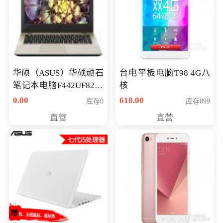
华硕（ASUS）华硕顽石
台电平板电脑T98 4G八
笔记本电脑F442UF8250
核
八代独显轻薄办公商务
0.00
618.00
库存0
库存899
游戏笔记本 火爆推荐
直营
直营