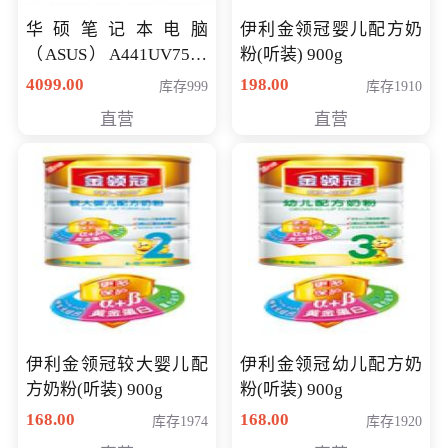
华硕笔记本电脑
伊利金领冠婴儿配方奶
（ASUS）A441UV7500
粉(听装) 900g
顽石（7代i7-7500U 4G
4099.00
198.00
库存999
库存1910
500G GT920MX 独显）
直营
直营
14英寸
伊利金领冠较大婴儿配
伊利金领冠幼儿配方奶
方奶粉(听装) 900g
粉(听装) 900g
168.00
168.00
库存1974
库存1920