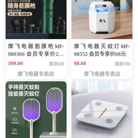
摩飞电器筋膜枪MF-
摩飞电器灭蚊灯MF-
980366 会员专享价299
98552 会员专享价68元
元
399.00
98.00
库存100
库存100
摩飞电器专卖店
摩飞电器专卖店