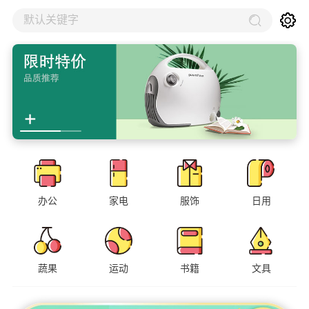
默认关键字
办公
家电
服饰
日用
蔬果
运动
书籍
文具