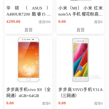
华硕（ASUS）
小米（MI） 小米 红米
A480UR7200 酷睿I5超
note5A 手机 樱花粉高配
薄学生办公游戏独显笔
版 全网通(3G+32G)
4299.00
0.00
库存999
库存0
记本电脑 金色 I5-7200
直营
直营
NV930-2G独
步步高手机vivo X9（全
步步高VIVO手机Y31A
网通）4GB+64GB
（三网通）
0.00
0.00
库存0
库存0