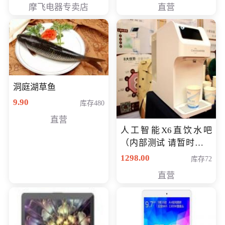
摩飞电器专卖店
直营
洞庭湖草鱼
9.90
库存480
直营
人工智能X6直饮水吧
（内部测试 请暂时不要
购买）
1298.00
库存72
直营