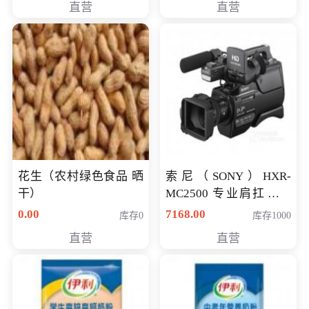
直营
直营
花生（农村绿色食品 晒
索尼（SONY）HXR-
干）
MC2500 专业肩扛式存
储卡全高清摄录一体机
0.00
7168.00
库存0
库存1000
婚庆 直播 团拜会 专业高
直营
直营
清入门级摄像机