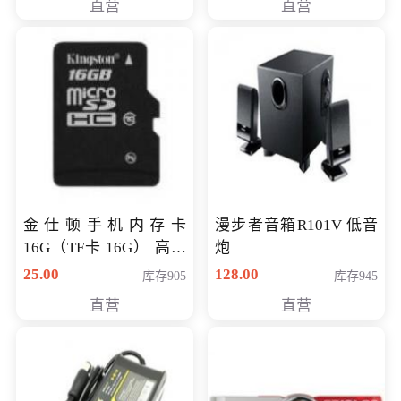
直营
直营
金仕顿手机内存卡
漫步者音箱R101V 低音
16G（TF卡 16G） 高速
炮
卡 CLASS 10
25.00
128.00
库存905
库存945
直营
直营