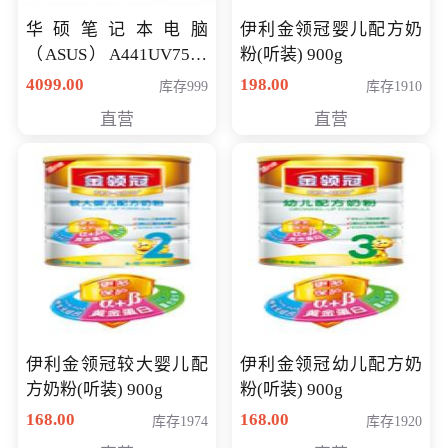
华硕笔记本电脑
伊利金领冠婴儿配方奶
（ASUS）A441UV7500
粉(听装) 900g
顽石（7代i7-7500U 4G
4099.00
198.00
库存999
库存1910
500G GT920MX 独显）
直营
直营
14英寸
伊利金领冠较大婴儿配
伊利金领冠幼儿配方奶
方奶粉(听装) 900g
粉(听装) 900g
168.00
168.00
库存1974
库存1920