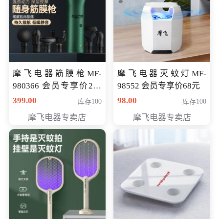
摩飞电器筋膜枪MF-
摩飞电器灭蚊灯MF-
980366 会员专享价299
98552 会员专享价68元
元
399.00
98.00
库存100
库存100
摩飞电器专卖店
摩飞电器专卖店