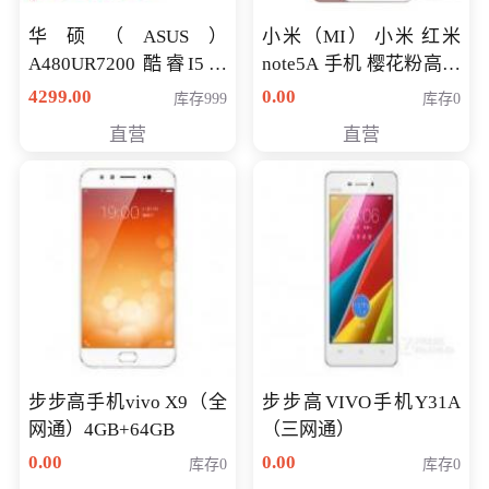
华硕（ASUS）
小米（MI） 小米 红米
A480UR7200 酷睿I5超
note5A 手机 樱花粉高配
薄学生办公游戏独显笔
版 全网通(3G+32G)
4299.00
0.00
库存999
库存0
记本电脑 金色 I5-7200
直营
直营
NV930-2G独
步步高手机vivo X9（全
步步高VIVO手机Y31A
网通）4GB+64GB
（三网通）
0.00
0.00
库存0
库存0