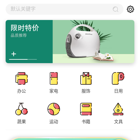
默认关键字
办公
家电
服饰
日用
蔬果
运动
书籍
文具