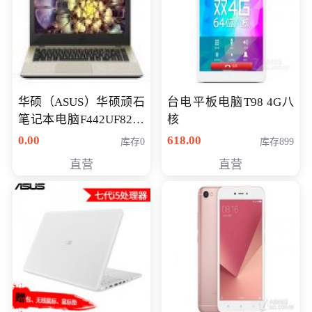
华硕（ASUS）华硕顽石
台电平板电脑T98 4G八
笔记本电脑F442UF8250
核
八代独显轻薄办公商务
0.00
618.00
库存0
库存899
游戏笔记本 火爆推荐
直营
直营