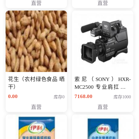
直营
直营
花生（农村绿色食品 晒
索尼（SONY）HXR-
干）
MC2500 专业肩扛式存
储卡全高清摄录一体机
0.00
7168.00
库存0
库存1000
婚庆 直播 团拜会 专业高
直营
直营
清入门级摄像机