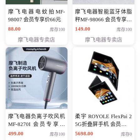
摩飞电器电蚊拍MF-
摩飞电器智能蓝牙体脂
98007 会员专享价66元
秤MF-98066 会员专享价
98元
88.00
149.00
库存100
库存100
摩飞电器专卖店
摩飞电器专卖店
摩飞电器负离子吹风机
柔宇 ROYOLE FlexPai 2
MF-8270I 会员专享价
5G折叠屏手机 会员专享
369元
购买价格 4998元
499.00
5698.00
库存100
库存0