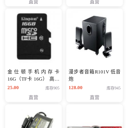
直营
直营
金仕顿手机内存卡
漫步者音箱R101V 低音
16G（TF卡 16G） 高速
炮
卡 CLASS 10
25.00
128.00
库存905
库存945
直营
直营