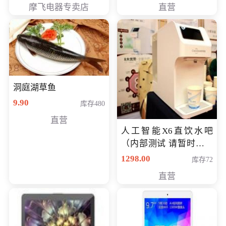
摩飞电器专卖店
直营
洞庭湖草鱼
9.90
库存480
直营
人工智能X6直饮水吧
（内部测试 请暂时不要
购买）
1298.00
库存72
直营