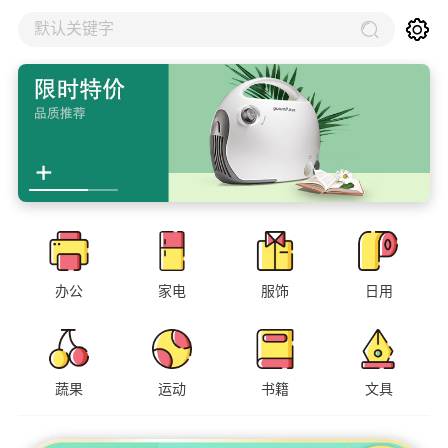
默认关键字
办公
家电
服饰
日用
蔬果
运动
书籍
文具