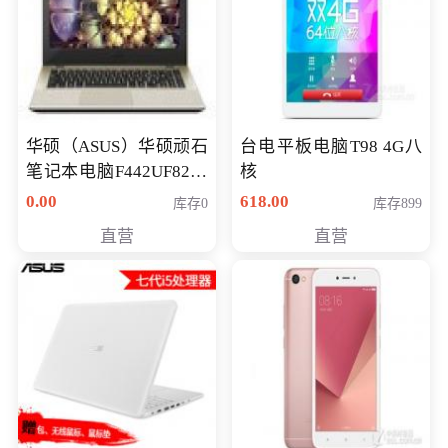
华硕（ASUS）华硕顽石
台电平板电脑T98 4G八
笔记本电脑F442UF8250
核
八代独显轻薄办公商务
0.00
618.00
库存0
库存899
游戏笔记本 火爆推荐
直营
直营