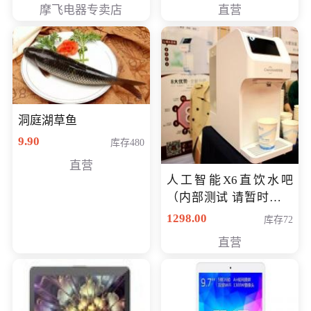
摩飞电器专卖店
直营
洞庭湖草鱼
9.90
库存480
直营
人工智能X6直饮水吧
（内部测试 请暂时不要
购买）
1298.00
库存72
直营