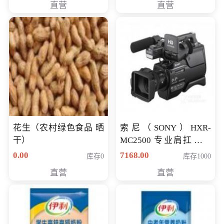
直营
直营
花生（农村绿色食品 晒
索尼（SONY）HXR-
干）
MC2500 专业肩扛式存
储卡全高清摄录一体机
0.00
7168.00
库存0
库存1000
婚庆 直播 团拜会 专业高
直营
直营
清入门级摄像机