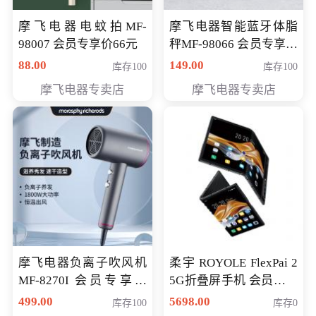
摩飞电器电蚊拍MF-
摩飞电器智能蓝牙体脂
98007 会员专享价66元
秤MF-98066 会员专享价
98元
88.00
149.00
库存100
库存100
摩飞电器专卖店
摩飞电器专卖店
摩飞电器负离子吹风机
柔宇 ROYOLE FlexPai 2
MF-8270I 会员专享价
5G折叠屏手机 会员专享
369元
购买价格 4998元
499.00
5698.00
库存100
库存0