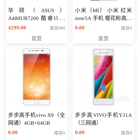
华硕（ASUS）
小米（MI） 小米 红米
A480UR7200 酷睿I5超
note5A 手机 樱花粉高配
薄学生办公游戏独显笔
版 全网通(3G+32G)
4299.00
0.00
库存999
库存0
记本电脑 金色 I5-7200
直营
直营
NV930-2G独
步步高手机vivo X9（全
步步高VIVO手机Y31A
网通）4GB+64GB
（三网通）
0.00
0.00
库存0
库存0