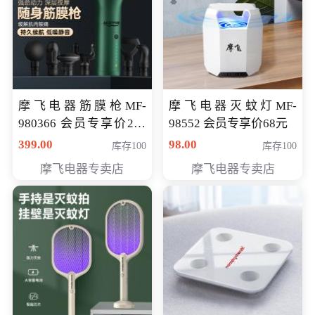
摩飞电器筋膜枪MF-
摩飞电器灭蚊灯MF-
980366 会员专享价299
98552 会员专享价68元
元
399.00
98.00
库存100
库存100
摩飞电器专卖店
摩飞电器专卖店