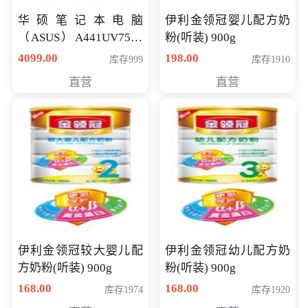
华硕笔记本电脑
伊利金领冠婴儿配方奶
（ASUS）A441UV7500
粉(听装) 900g
顽石（7代i7-7500U 4G
4099.00
198.00
库存999
库存1910
500G GT920MX 独显）
直营
直营
14英寸
伊利金领冠较大婴儿配
伊利金领冠幼儿配方奶
方奶粉(听装) 900g
粉(听装) 900g
168.00
168.00
库存1974
库存1920