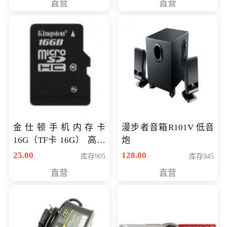
直营
直营
金仕顿手机内存卡
漫步者音箱R101V 低音
16G（TF卡 16G） 高速
炮
卡 CLASS 10
25.00
128.00
库存905
库存945
直营
直营