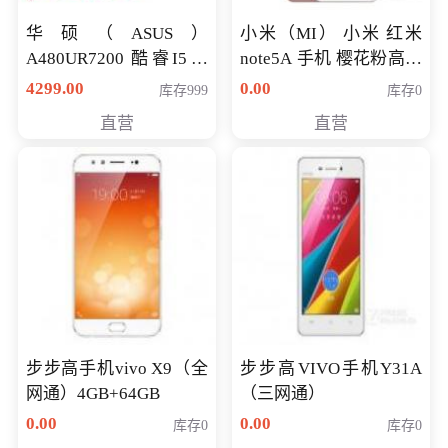
华硕（ASUS）
小米（MI） 小米 红米
A480UR7200 酷睿I5超
note5A 手机 樱花粉高配
薄学生办公游戏独显笔
版 全网通(3G+32G)
4299.00
0.00
库存999
库存0
记本电脑 金色 I5-7200
直营
直营
NV930-2G独
步步高手机vivo X9（全
步步高VIVO手机Y31A
网通）4GB+64GB
（三网通）
0.00
0.00
库存0
库存0