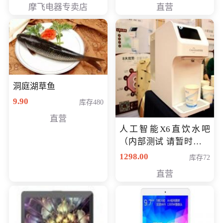
摩飞电器专卖店
直营
洞庭湖草鱼
9.90
库存480
直营
人工智能X6直饮水吧
（内部测试 请暂时不要
购买）
1298.00
库存72
直营