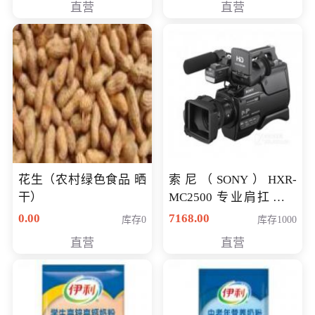
直营
直营
花生（农村绿色食品 晒
索尼（SONY）HXR-
干）
MC2500 专业肩扛式存
储卡全高清摄录一体机
0.00
7168.00
库存0
库存1000
婚庆 直播 团拜会 专业高
直营
直营
清入门级摄像机