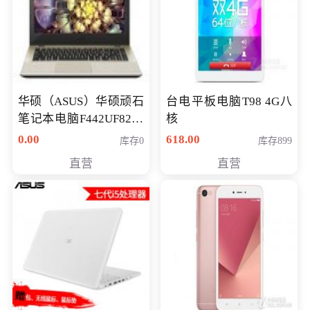
华硕（ASUS）华硕顽石
台电平板电脑T98 4G八
笔记本电脑F442UF8250
核
八代独显轻薄办公商务
0.00
618.00
库存0
库存899
游戏笔记本 火爆推荐
直营
直营