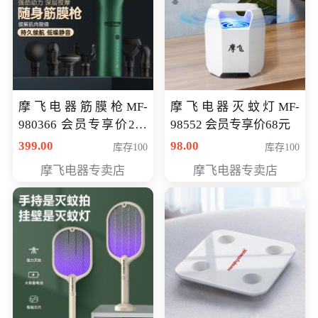
摩飞电器筋膜枪MF-
摩飞电器灭蚊灯MF-
980366 会员专享价299
98552 会员专享价68元
元
399.00
98.00
库存100
库存100
摩飞电器专卖店
摩飞电器专卖店