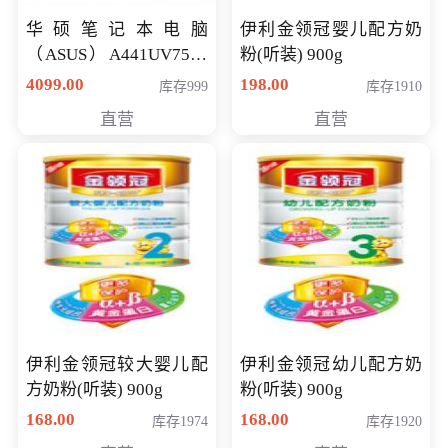
华硕笔记本电脑
伊利金领冠婴儿配方奶
（ASUS）A441UV7500
粉(听装) 900g
顽石（7代i7-7500U 4G
4099.00
198.00
库存999
库存1910
500G GT920MX 独显）
直营
直营
14英寸
伊利金领冠较大婴儿配
伊利金领冠幼儿配方奶
方奶粉(听装) 900g
粉(听装) 900g
168.00
168.00
库存1974
库存1920