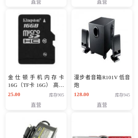
直营
直营
金仕顿手机内存卡
漫步者音箱R101V 低音
16G（TF卡 16G） 高速
炮
卡 CLASS 10
25.00
128.00
库存905
库存945
直营
直营