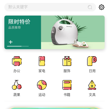
默认关键字
办公
家电
服饰
日用
蔬果
运动
书籍
文具