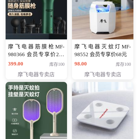
摩飞电器筋膜枪MF-
摩飞电器灭蚊灯MF-
980366 会员专享价299
98552 会员专享价68元
元
399.00
98.00
库存100
库存100
摩飞电器专卖店
摩飞电器专卖店