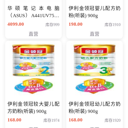
华硕笔记本电脑
伊利金领冠婴儿配方奶
（ASUS）A441UV7500
粉(听装) 900g
顽石（7代i7-7500U 4G
4099.00
198.00
库存999
库存1910
500G GT920MX 独显）
直营
直营
14英寸
伊利金领冠较大婴儿配
伊利金领冠幼儿配方奶
方奶粉(听装) 900g
粉(听装) 900g
168.00
168.00
库存1974
库存1920