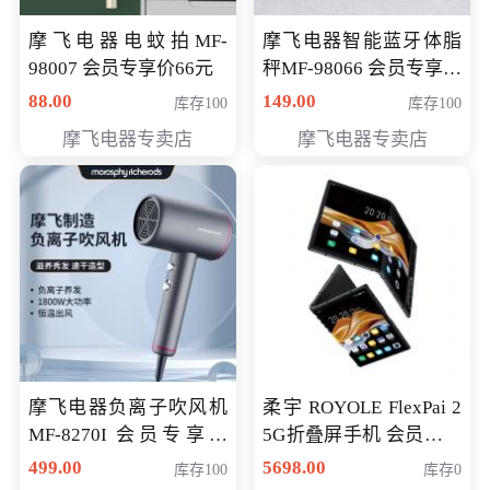
摩飞电器电蚊拍MF-
摩飞电器智能蓝牙体脂
98007 会员专享价66元
秤MF-98066 会员专享价
98元
88.00
149.00
库存100
库存100
摩飞电器专卖店
摩飞电器专卖店
摩飞电器负离子吹风机
柔宇 ROYOLE FlexPai 2
MF-8270I 会员专享价
5G折叠屏手机 会员专享
369元
购买价格 4998元
499.00
5698.00
库存100
库存0