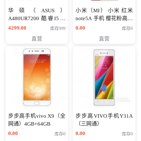
华硕（ASUS）
小米（MI） 小米 红米
A480UR7200 酷睿I5超
note5A 手机 樱花粉高配
薄学生办公游戏独显笔
版 全网通(3G+32G)
4299.00
0.00
库存999
库存0
记本电脑 金色 I5-7200
直营
直营
NV930-2G独
步步高手机vivo X9（全
步步高VIVO手机Y31A
网通）4GB+64GB
（三网通）
0.00
0.00
库存0
库存0