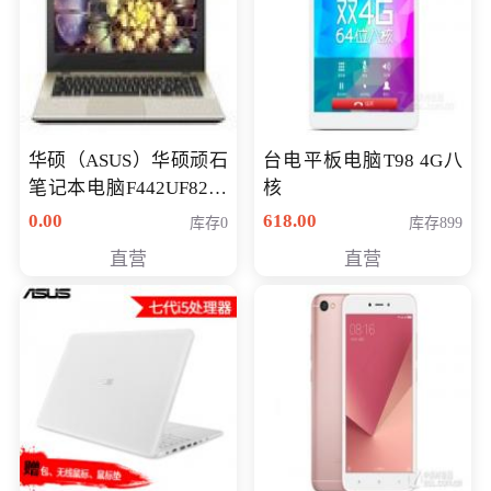
华硕（ASUS）华硕顽石
台电平板电脑T98 4G八
笔记本电脑F442UF8250
核
八代独显轻薄办公商务
0.00
618.00
库存0
库存899
游戏笔记本 火爆推荐
直营
直营