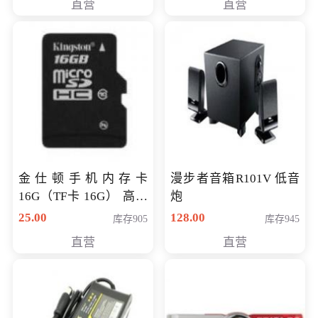
直营
直营
金仕顿手机内存卡
漫步者音箱R101V 低音
16G（TF卡 16G） 高速
炮
卡 CLASS 10
25.00
128.00
库存905
库存945
直营
直营