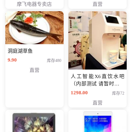
摩飞电器专卖店
直营
洞庭湖草鱼
9.90
库存480
直营
人工智能X6直饮水吧
（内部测试 请暂时不要
购买）
1298.00
库存72
直营