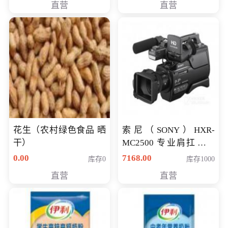
直营
直营
花生（农村绿色食品 晒
索尼（SONY）HXR-
干）
MC2500 专业肩扛式存
储卡全高清摄录一体机
0.00
7168.00
库存0
库存1000
婚庆 直播 团拜会 专业高
直营
直营
清入门级摄像机